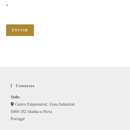
G
*
P
D
*
ENVIAR
Contactos
Sede:
Centro Empresarial, Zona Industrial
6060-182 Idanha-a-Nova
Portugal